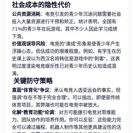
社会成本的隐性代价
公共资源消耗
：电竞引发的青少年沉迷问题需要社会
投入大量资源进行干预和矫正。统计表明，全国有
71%的青少年在玩游戏，其中不少人因此学习成绩
下滑。
价值观误导风险
：电竞的"速成"形象易使青少年产生
浮躁心态，低估成功的艰难程度。例如，有学生在历
史课上误以为西汉名将韩信是游戏中的"刺客"，这表
明过度渲染电竞娱乐性已对青少年历史认知造成混
淆。
️
关键防守策略
直面"体育化"争议
：承认电竞入选亚运会的事实，但
强调"存在不等于完全合理"。可以指出，即便是传统
体育项目，其弊端也可能在电竞中被放大。
化解"教育功能"论调
：对方可能援引电竞对思维能
力、团队协作的培养作用。你可以反驳：这些能力完
全可以通过编程、机器人制作等其他更具建设性的活