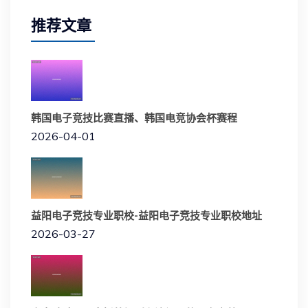
推荐文章
韩国电子竞技比赛直播、韩国电竞协会杯赛程
2026-04-01
益阳电子竞技专业职校-益阳电子竞技专业职校地址
2026-03-27