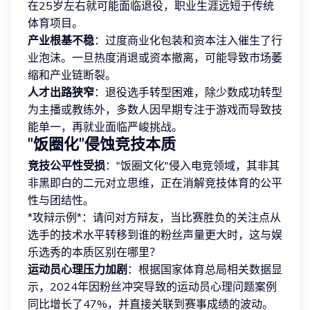
在25岁左右就可能面临退役，职业生涯远短于传统
体育项目。
产业根基不稳
：过度商业化包装和资本注入催生了行
业泡沫。一旦热度消退或资本撤离，可能导致市场萎
缩和产业链断裂。
人才出路狭窄
：退役选手转型困难，除少数成功转型
为主播或教练外，多数人因早期专注于游戏而导致技
能单一，再就业面临严峻挑战。
"饭圈化"侵蚀竞技本质
竞技公平性受损
："饭圈文化"侵入电竞领域，其非其
非黑即白的二元对立思维，正在消解竞技体育的公平
性与团结性。
*攻辩示例*：请问对方辩友，当比赛胜负的关注点从
选手的技术水平转移到谁的粉丝声量更大时，这与娱
乐选秀的本质区别在哪里？
运动员心理压力加剧
：根据国家体育总局相关数据显
示，2024年因粉丝冲突导致的运动员心理问题案例
同比增长了47%，并直接关联到赛事成绩的波动。