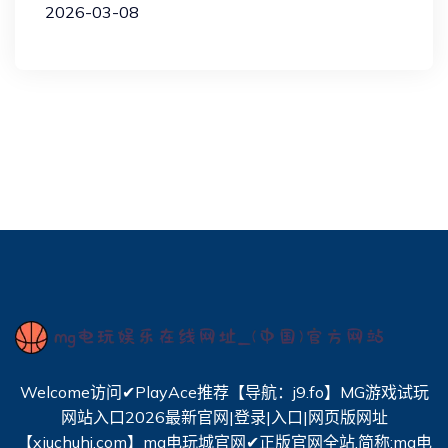
2026-03-08
Welcome访问✔PlayAce推荐【导航：j9.fo】MG游戏试玩
网站入口2026最新官网|登录|入口|网页版网址
【xiuchuhj.com】mg电玩城官网✔正版官网全站,简称:mg电