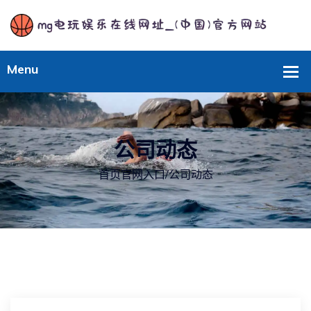
公司动态
首页官网入口
/
公司动态